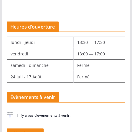
Heures d’ouverture
lundi - jeudi
13:30 — 17:30
vendredi
13:00 — 17:00
samedi - dimanche
Fermé
24 Juil - 17 Août
Fermé
Évènements à venir
Il n’y a pas d’évènements à venir.
N
o
t
i