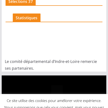
Sélections 37
c
e
Statistiques
Le comité départemental d’Indre-et-Loire remercie
ses partenaires.
Ce site utilise des cookies pour améliorer votre expérience.
Copyright © 2026
Comité Départemental Basket-Ball
.
Nous supposerons que cela vous convient, mais vous pouvez