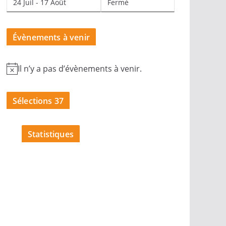
24 Juil - 17 Août
Fermé
Évènements à venir
Il n’y a pas d’évènements à venir.
N
o
Sélections 37
t
i
c
Statistiques
e