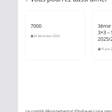
7000
3ème 
3×3 – 
20 décembre 2024
2025/
10 juin
Le comité départemental d’Indre-et-Loire reme