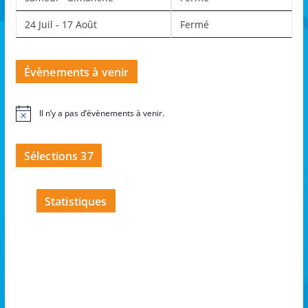
24 Juil - 17 Août
Fermé
Évènements à venir
Il n’y a pas d’évènements à venir.
N
o
t
i
Sélections 37
c
e
Statistiques