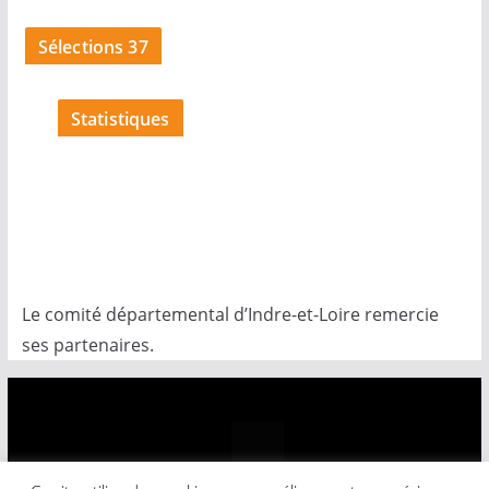
o
Sélections 37
t
i
c
Statistiques
e
Le comité départemental d’Indre-et-Loire remercie
ses partenaires.