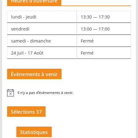
Heures d’ouverture
lundi - jeudi
13:30 — 17:30
vendredi
13:00 — 17:00
samedi - dimanche
Fermé
24 Juil - 17 Août
Fermé
Évènements à venir
Il n’y a pas d’évènements à venir.
N
o
t
i
Sélections 37
c
e
Statistiques