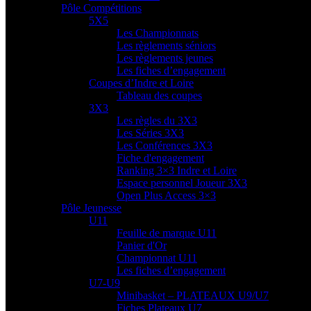
Pôle Compétitions
5X5
Les Championnats
Les règlements séniors
Les règlements jeunes
Les fiches d’engagement
Coupes d’Indre et Loire
Tableau des coupes
3X3
Les règles du 3X3
Les Séries 3X3
Les Conférences 3X3
Fiche d'engagement
Ranking 3×3 Indre et Loire
Espace personnel Joueur 3X3
Open Plus Access 3×3
Pôle Jeunesse
U11
Feuille de marque U11
Panier d'Or
Championnat U11
Les fiches d’engagement
U7-U9
Minibasket – PLATEAUX U9/U7
Fiches Plateaux U7