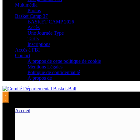
Multimédia
Photos
Basket Camp 37
BASKET CAMP 2026
Accès
Une Journée Type
Tarifs
Inscriptions
Accès à FBI
Contact
À propos de cette politique de cookie
Mentions Légales
Politique de confidentialité
À propos de
Accueil