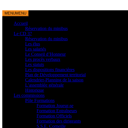
MENU
MENU
Accueil
Réservation du minibus
Le CD 37
Réservation du minibus
Les élus
Les salariés
Le Conseil d’Honneur
Les procès verbaux
Les statuts
Les dispositions financières
Plan de Développement territorial
Calendrier-Planning de la saison
L’assemblée générale
Historique
Les commissions
Pôle Formations
Formation Joueur-se
Formation Entraîneurs
Formation Officiels
Formation des dirigeants
S.S.E. Corneille