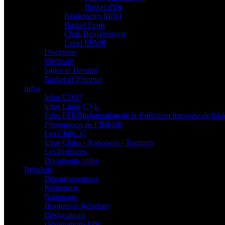
Basket d'Or
Règlements MINI
Basket Ecole
Chal. Benjamin(e)s
Label EFMB
Discipline
Médicale
Salles et Terrains
Basket O’Féminin
Infos
Infos CD37
Infos Ligue CVL
Infos FFBB
Information de la fédération française de bask
Présentation de l’INFBB
Les Clubs 37
Infos Clubs - Annonces - Tournois
Les Instances
Documents utiles
Résultats
Déparrtementaux
Régionaux
Nationaux
Horaires et Résultats
Désignations
Désignations FBI