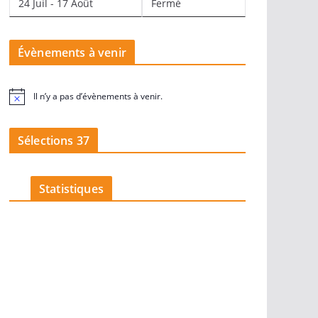
24 Juil - 17 Août
Fermé
Évènements à venir
Il n’y a pas d’évènements à venir.
N
o
t
i
Sélections 37
c
e
Statistiques