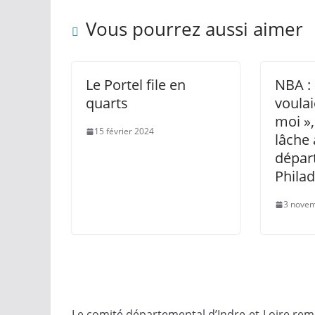
Vous pourrez aussi aimer
Le Portel file en
NBA : 
quarts
voulai
moi »
15 février 2024
lâche
dépar
Philad
3 nove
Le comité départemental d’Indre-et-Loire reme