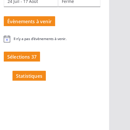
24 Juil - 17 Août
Fermé
Évènements à venir
Il n’y a pas d’évènements à venir.
N
o
t
i
Sélections 37
c
e
Statistiques