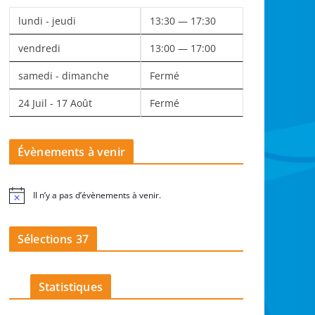
lundi - jeudi
13:30 — 17:30
vendredi
13:00 — 17:00
samedi - dimanche
Fermé
24 Juil - 17 Août
Fermé
Évènements à venir
Il n’y a pas d’évènements à venir.
N
o
t
i
Sélections 37
c
e
Statistiques