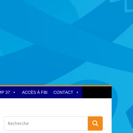
MP 37
ACCÈS À FBI
CONTACT