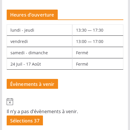
Heures d’ouverture
lundi - jeudi
13:30 — 17:30
vendredi
13:00 — 17:00
samedi - dimanche
Fermé
24 Juil - 17 Août
Fermé
Évènements à venir
N
o
Il n’y a pas d’évènements à venir.
t
Sélections 37
i