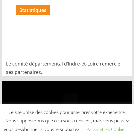
c
Statistiques
e
Le comité départemental d’Indre-et-Loire remercie
ses partenaires.
Ce site utilise des cookies pour améliorer votre expérience.
Copyright © 2026
Comité Départemental Basket-Ball
.
Nous supposerons que cela vous convient, mais vous pouvez
Powered by
ColorMag
and
WordPress
.
vous désabonner si vous le souhaitez.
Paramètres Cookie