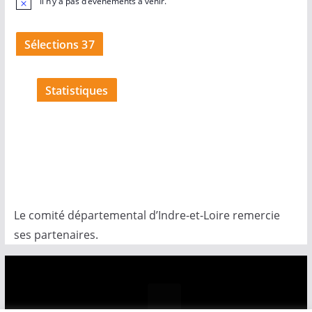
Il n’y a pas d’évènements à venir.
N
o
t
i
Sélections 37
c
e
Statistiques
Le comité départemental d’Indre-et-Loire remercie
ses partenaires.