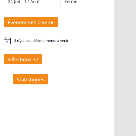
24 Juil - 17 Août
Fermé
Évènements à venir
Il n’y a pas d’évènements à venir.
N
o
t
i
Sélections 37
c
e
Statistiques