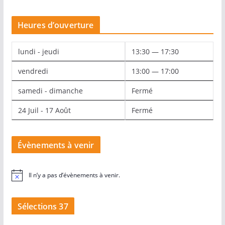
Heures d’ouverture
lundi - jeudi
13:30 — 17:30
vendredi
13:00 — 17:00
samedi - dimanche
Fermé
24 Juil - 17 Août
Fermé
Évènements à venir
Il n’y a pas d’évènements à venir.
N
o
t
i
Sélections 37
c
e