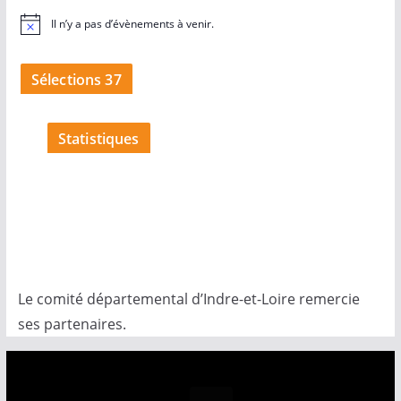
Il n’y a pas d’évènements à venir.
N
o
t
i
Sélections 37
c
e
Statistiques
Le comité départemental d’Indre-et-Loire remercie
ses partenaires.