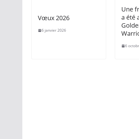
Une f
a été 
Vœux 2026
Golde
6 janvier 2026
Warri
6 octob