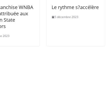
ranchise WNBA
Le rythme s?accélère
attribuée aux
5 décembre 2023
n State
ors
re 2023