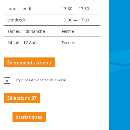
lundi - jeudi
13:30 — 17:30
vendredi
13:00 — 17:00
samedi - dimanche
Fermé
24 Juil - 17 Août
Fermé
Évènements à venir
Il n’y a pas d’évènements à venir.
N
o
t
i
Sélections 37
c
e
Statistiques