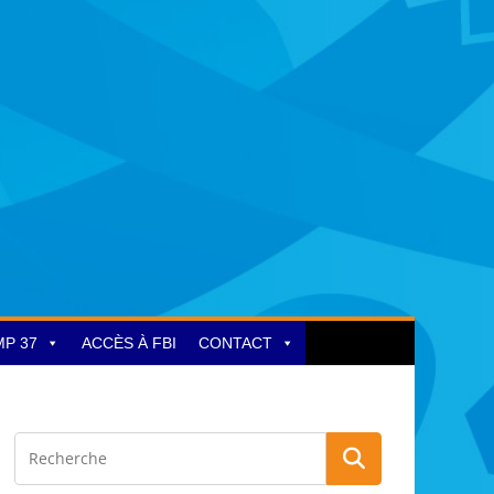
MP 37
ACCÈS À FBI
CONTACT