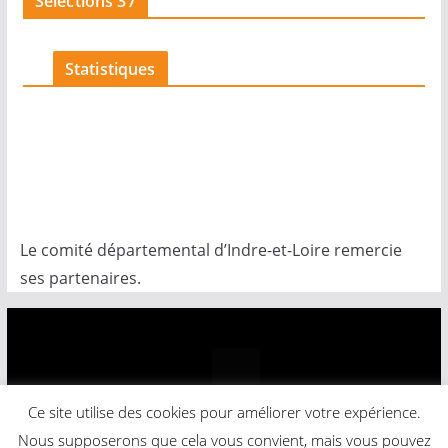
Sélections 37
c
e
Statistiques
Le comité départemental d’Indre-et-Loire remercie
ses partenaires.
Ce site utilise des cookies pour améliorer votre expérience.
Copyright © 2026
Comité Départemental Basket-Ball
.
Nous supposerons que cela vous convient, mais vous pouvez