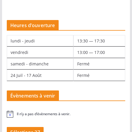
Heures d’ouverture
lundi - jeudi
13:30 — 17:30
vendredi
13:00 — 17:00
samedi - dimanche
Fermé
24 Juil - 17 Août
Fermé
Évènements à venir
Il n’y a pas d’évènements à venir.
N
o
t
i