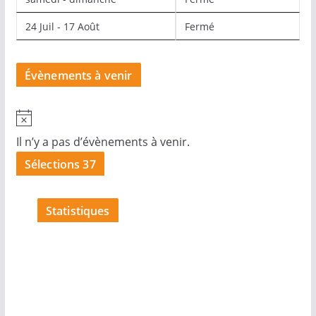
24 Juil - 17 Août
Fermé
Évènements à venir
N
o
Il n’y a pas d’évènements à venir.
t
Sélections 37
i
c
Statistiques
e