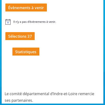
Évènements à venir
Il n’y a pas d’évènements à venir.
N
o
t
i
Sélections 37
c
e
Statistiques
Le comité départemental d’Indre-et-Loire remercie
ses partenaires.