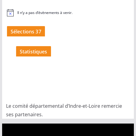
Il n’y a pas d’évènements à venir.
N
o
t
i
Sélections 37
c
e
Statistiques
Le comité départemental d’Indre-et-Loire remercie
ses partenaires.