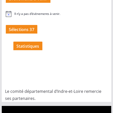
Il n’y a pas d’évènements à venir.
N
o
t
i
Sélections 37
c
e
Statistiques
Le comité départemental d’Indre-et-Loire remercie
ses partenaires.