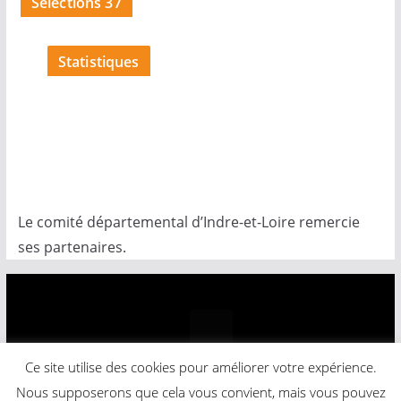
Sélections 37
c
e
Statistiques
Le comité départemental d’Indre-et-Loire remercie
ses partenaires.
Ce site utilise des cookies pour améliorer votre expérience.
Copyright © 2026
Comité Départemental Basket-Ball
.
Nous supposerons que cela vous convient, mais vous pouvez