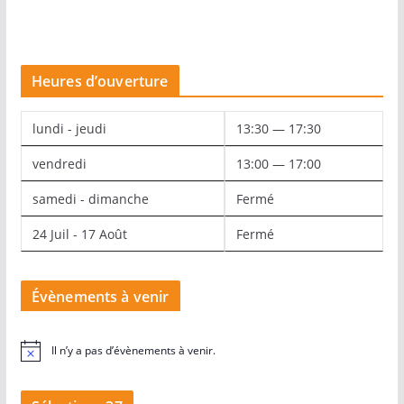
Heures d’ouverture
lundi - jeudi
13:30 — 17:30
vendredi
13:00 — 17:00
samedi - dimanche
Fermé
24 Juil - 17 Août
Fermé
Évènements à venir
Il n’y a pas d’évènements à venir.
N
o
t
i