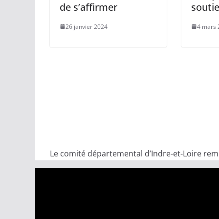
de s’affirmer
souti
26 janvier 2024
4 mars 
Le comité départemental d’Indre-et-Loire reme