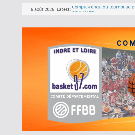
Passer
Latest:
Compte-rendu du tournoi de B
6 août 2026
au
SCHMALTZ
Fermeture du comité
contenu
La caravane sportive
Soirée des récompenses – Les 
All Star Game