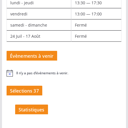
lundi - jeudi
13:30 — 17:30
vendredi
13:00 — 17:00
samedi - dimanche
Fermé
24 Juil - 17 Août
Fermé
Évènements à venir
Il n’y a pas d’évènements à venir.
N
o
t
i
Sélections 37
c
e
Statistiques