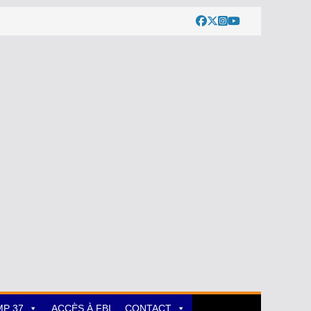
MP 37
ACCÈS À FBI
CONTACT