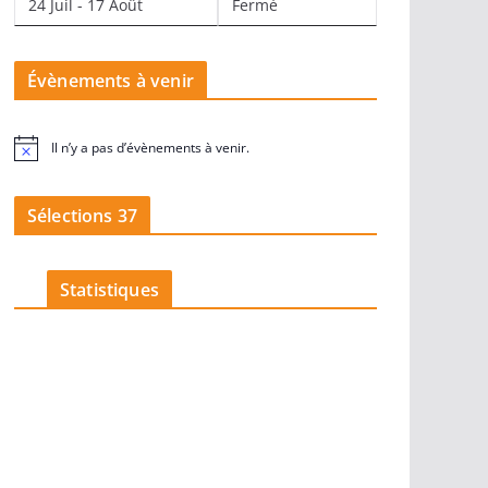
24 Juil - 17 Août
Fermé
Évènements à venir
Il n’y a pas d’évènements à venir.
N
o
t
i
Sélections 37
c
e
Statistiques