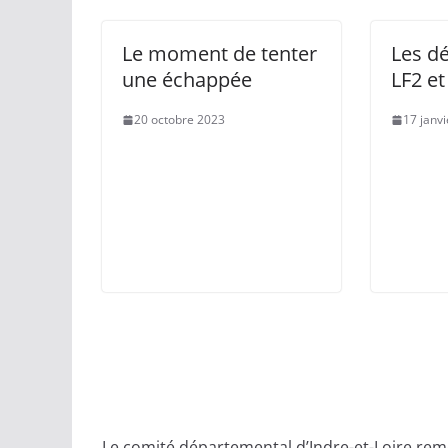
Le moment de tenter
Les dé
une échappée
LF2 e
20 octobre 2023
17 janv
Le comité départemental d’Indre-et-Loire reme