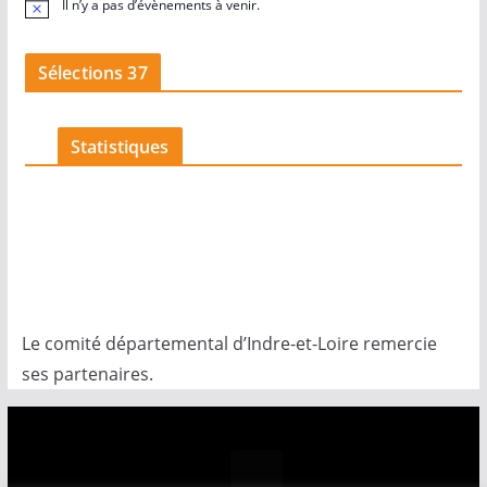
Il n’y a pas d’évènements à venir.
N
o
t
i
Sélections 37
c
e
Statistiques
Le comité départemental d’Indre-et-Loire remercie
ses partenaires.