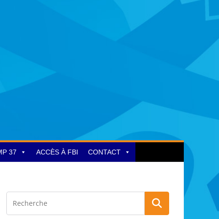
MP 37
ACCÈS À FBI
CONTACT