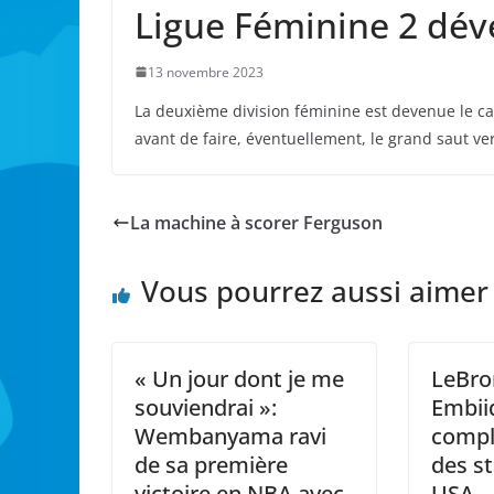
Ligue Féminine 2 dé
13 novembre 2023
La deuxième division féminine est devenue le c
avant de faire, éventuellement, le grand saut vers
La machine à scorer Ferguson
Vous pourrez aussi aimer
« Un jour dont je me
LeBron
souviendrai »:
Embiid
Wembanyama ravi
compl
de sa première
des s
victoire en NBA avec
USA