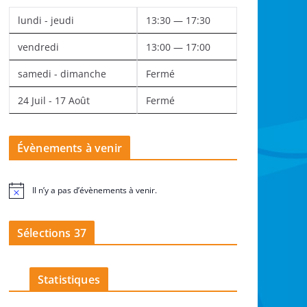
lundi - jeudi
13:30 — 17:30
vendredi
13:00 — 17:00
samedi - dimanche
Fermé
24 Juil - 17 Août
Fermé
Évènements à venir
Il n’y a pas d’évènements à venir.
N
o
t
i
Sélections 37
c
e
Statistiques