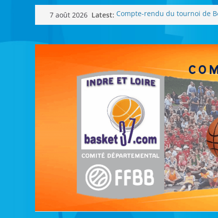
Passer
Latest:
Compte-rendu du tournoi de B
7 août 2026
au
SCHMALTZ
Fermeture du comité
contenu
La caravane sportive
Soirée des récompenses – Les 
All Star Game