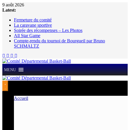
Passer
9 août 2026
au
Latest:
contenu
Fermeture du comité
La caravane sportive
Soirée des récompenses – Les Photos
All Star Game
Compte-rendu du tournoi de Bourgueil par Bruno
SCHMALTZ
MENU
Accueil