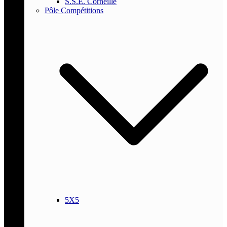
S.S.E. Corneille
Pôle Compétitions
5X5