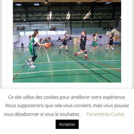
Ce site utilise des cookies pour améliorer votre expérience.
Retour des Rassemblements U12 en juin
Nous supposerons que cela vous convient, mais vous pouvez
Soirée des récompenses-Les photos
vous désabonner si vous le souhaitez.
Paramètres Cookie
Acceptez
Vous pourrez aussi aimer